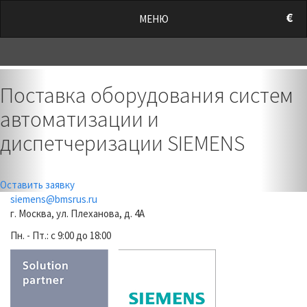
/style.css?t=1786342249.7647" rel="stylesheet">
€
МЕНЮ
0
Previous
Nex
Поставка оборудования систем
автоматизации и
диспетчеризации SIEMENS
Оставить заявку
siemens@bmsrus.ru
г. Москва, ул. Плеханова, д. 4А
Пн. - Пт.: c 9:00 до 18:00