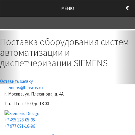
/style.css?t=1786030823.6515" rel="stylesheet">
€
МЕНЮ
0
Previous
Nex
Поставка оборудования систем
автоматизации и
диспетчеризации SIEMENS
Оставить заявку
siemens@bmsrus.ru
г. Москва, ул. Плеханова, д. 4А
Пн. - Пт.: c 9:00 до 18:00
+7 495 128-05-95
+7 977 691-18-96