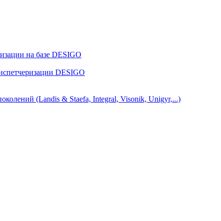
ризации на базе DESIGO
диспетчеризации DESIGO
ний (Landis & Staefa, Integral, Visonik, Unigyr,...)