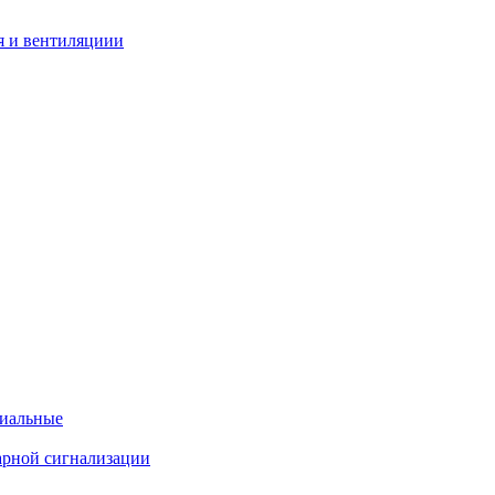
я и вентиляциии
циальные
арной сигнализации