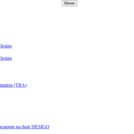
Меню
Desigo
Desigo
mation (TRA)
ризации на базе DESIGO