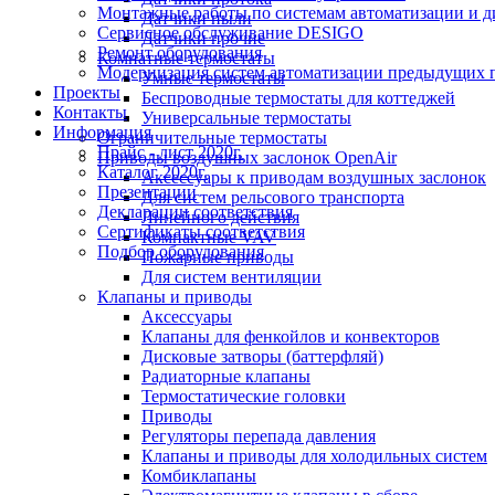
Монтажные работы по системам автоматизации и 
Датчики пыли
Сервисное обслуживание DESIGO
Датчики прочие
Ремонт оборудования
Комнатные термостаты
Модернизация систем автоматизации предыдущих поколе
Умные термостаты
Проекты
Беспроводные термостаты для коттеджей
Контакты
Универсальные термостаты
Информация
Ограничительные термостаты
Прайс - лист 2020г.
Приводы воздушных заслонок OpenAir
Каталог 2020г.
Аксессуары к приводам воздушных заслонок
Презентации
Для систем рельсового транспорта
Декларации соответствия
Линейного действия
Сертификаты соответствия
Компактные VAV
Подбор оборудования
Пожарные приводы
Для систем вентиляции
Клапаны и приводы
Аксессуары
Клапаны для фенкойлов и конвекторов
Дисковые затворы (баттерфляй)
Радиаторные клапаны
Термостатические головки
Приводы
Регуляторы перепада давления
Клапаны и приводы для холодильных систем
Комбиклапаны