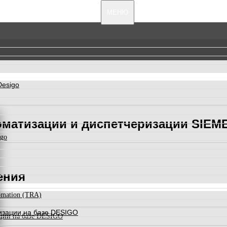
МЕНЮ
Desigo
оматизации и диспетчеризации SIEM
igo
ения
omation (TRA)
изации на базе DESIGO
ации на базе DESIGO