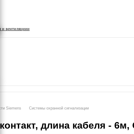
я и вентиляциии
сти Siemens
Системы охранной сигнализации
контакт, длина кабеля - 6м,