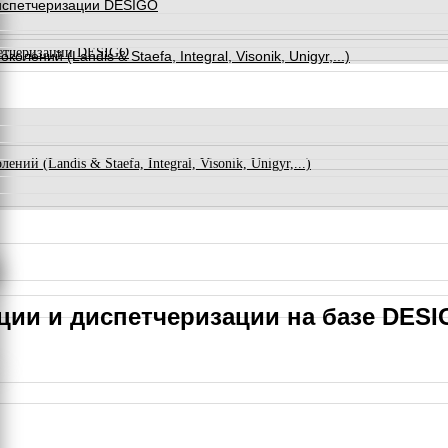
испетчеризации DESIGO
петчеризации DESIGO
ний (Landis & Staefa, Integral, Visonik, Unigyr,...)
й (Landis & Staefa, Integral, Visonik, Unigyr,...)
ции и диспетчеризации на базе DES