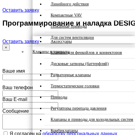
Линейного действия
Оставить заявку
Компактные VAV
Программирование и наладка DESI
Пожарные приводы
Для систем вентиляции
Оставить заявку
Аксессуары
×
Клапаны и приводы
Клапаны для фенкойлов и конвекторов
Дисковые затворы (баттерфляй)
Ваше имя
Радиаторные клапаны
Термостатические головки
Ваш телефон
Приводы
Ваш E-mail
Регуляторы перепада давления
Сообщение
Клапаны и приводы для холодильных систем
Комбиклапаны
Я согласен на
обработку персональных данных