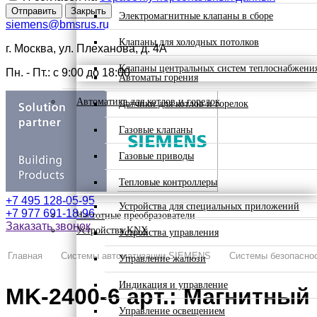
Отправить
Закрыть
Электромагнитные клапаны в сборе
siemens@bmsrus.ru
Клапаны для холодных потолков
г. Москва, ул. Плеханова, д. 4А
Клапаны центральных систем теплоснабжени
Пн. - Пт.: c 9:00 до 18:00
Автоматы горения
Автоматика для котлов и горелок
Датчики для котлов и горелок
Газовые клапаны
Газовые приводы
Тепловые контроллеры
+7 495 128-05-95
Устройства для специальных приложений
+7 977 691-18-96
Частотные преобразователи
Заказать звонок
Устройства KNX
Устройства управления
Главная
Системы автоматизации SIEMENS
Системы безопасно
Управление жалюзи
Индикация и управление
MK-2400-6 арт.: Магнитный 
Управление освещением