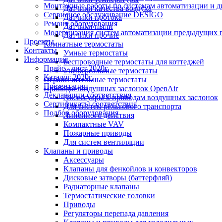
Монтажные работы по системам автоматизации и 
Датчики качества воздуха
Сервисное обслуживание DESIGO
Датчики протока
Ремонт оборудования
Датчики пыли
Модернизация систем автоматизации предыдущих поколе
Датчики прочие
Проекты
Комнатные термостаты
Контакты
Умные термостаты
Информация
Беспроводные термостаты для коттеджей
Прайс - лист 2020г.
Универсальные термостаты
Каталог 2020г.
Ограничительные термостаты
Презентации
Приводы воздушных заслонок OpenAir
Декларации соответствия
Аксессуары к приводам воздушных заслонок
Сертификаты соответствия
Для систем рельсового транспорта
Подбор оборудования
Линейного действия
Компактные VAV
Пожарные приводы
Для систем вентиляции
Клапаны и приводы
Аксессуары
Клапаны для фенкойлов и конвекторов
Дисковые затворы (баттерфляй)
Радиаторные клапаны
Термостатические головки
Приводы
Регуляторы перепада давления