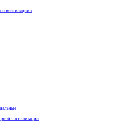
я и вентиляциии
циальные
арной сигнализации