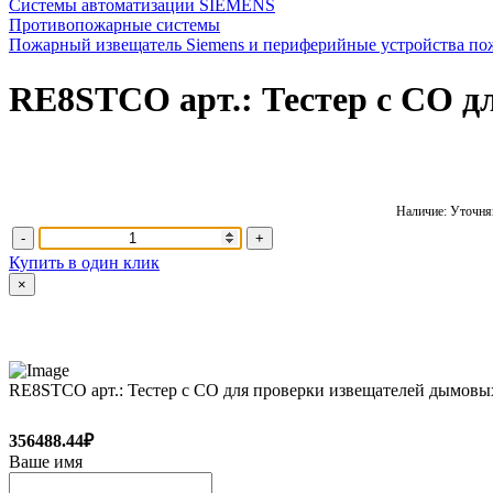
Системы автоматизации SIEMENS
Противопожарные системы
Пожарный извещатель Siemens и периферийные устройства по
RE8STCO арт.: Тестер с СO д
Наличие: Уточняй
-
+
Купить в один клик
×
RE8STCO арт.: Тестер с СO для проверки извещателей дымовы
356488.44₽
Ваше имя