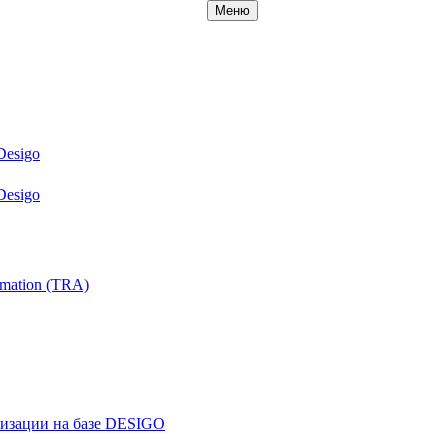
Меню
Desigo
Desigo
mation (TRA)
ризации на базе DESIGO