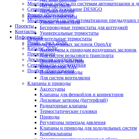
Монтажные работы по системам автоматизации и 
Датчики пыли
Сервисное обслуживание DESIGO
Датчики прочие
Ремонт оборудования
Комнатные термостаты
Модернизация систем автоматизации предыдущих поколе
Умные термостаты
Проекты
Беспроводные термостаты для коттеджей
Контакты
Универсальные термостаты
Информация
Ограничительные термостаты
Прайс - лист 2020г.
Приводы воздушных заслонок OpenAir
Каталог 2020г.
Аксессуары к приводам воздушных заслонок
Презентации
Для систем рельсового транспорта
Декларации соответствия
Линейного действия
Сертификаты соответствия
Компактные VAV
Подбор оборудования
Пожарные приводы
Для систем вентиляции
Клапаны и приводы
Аксессуары
Клапаны для фенкойлов и конвекторов
Дисковые затворы (баттерфляй)
Радиаторные клапаны
Термостатические головки
Приводы
Регуляторы перепада давления
Клапаны и приводы для холодильных систем
Комбиклапаны