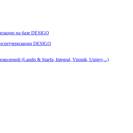
ризации на базе DESIGO
диспетчеризации DESIGO
ний (Landis & Staefa, Integral, Visonik, Unigyr,...)