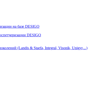
ризации на базе DESIGO
диспетчеризации DESIGO
ний (Landis & Staefa, Integral, Visonik, Unigyr,...)