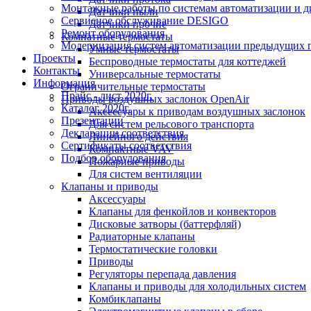
Монтажные работы по системам автоматизации и 
Датчики пыли
Сервисное обслуживание DESIGO
Датчики прочие
Ремонт оборудования
Комнатные термостаты
Модернизация систем автоматизации предыдущих поколе
Умные термостаты
Проекты
Беспроводные термостаты для коттеджей
Контакты
Универсальные термостаты
Информация
Ограничительные термостаты
Прайс - лист 2020г.
Приводы воздушных заслонок OpenAir
Каталог 2020г.
Аксессуары к приводам воздушных заслонок
Презентации
Для систем рельсового транспорта
Декларации соответствия
Линейного действия
Сертификаты соответствия
Компактные VAV
Подбор оборудования
Пожарные приводы
Для систем вентиляции
Клапаны и приводы
Аксессуары
Клапаны для фенкойлов и конвекторов
Дисковые затворы (баттерфляй)
Радиаторные клапаны
Термостатические головки
Приводы
Регуляторы перепада давления
Клапаны и приводы для холодильных систем
Комбиклапаны