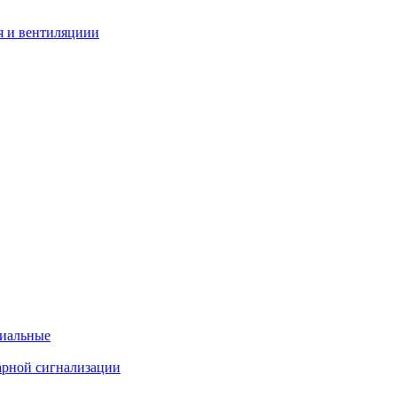
я и вентиляциии
циальные
арной сигнализации