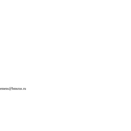
siemens@bmsrus.ru