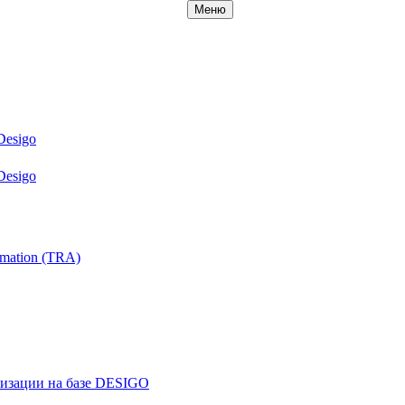
Меню
Desigo
Desigo
mation (TRA)
ризации на базе DESIGO