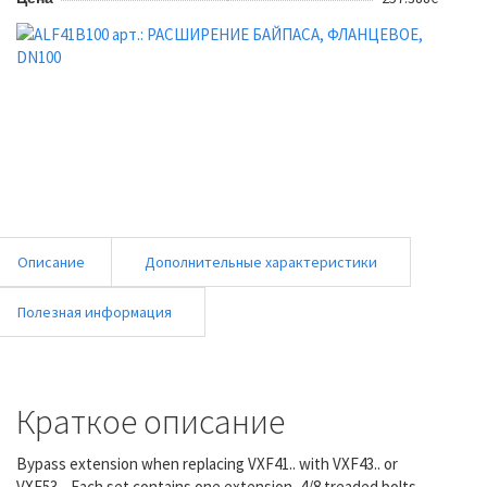
Описание
Дополнительные характеристики
Полезная информация
Краткое описание
Bypass extension when replacing VXF41.. with VXF43.. or
VXF53... Each set contains one extension, 4/8 treaded bolts