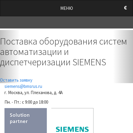
/style.css?t=1786042039.5337" rel="stylesheet">
€
МЕНЮ
0
Previous
Nex
Поставка оборудования систем
автоматизации и
диспетчеризации SIEMENS
Оставить заявку
siemens@bmsrus.ru
г. Москва, ул. Плеханова, д. 4А
Пн. - Пт.: c 9:00 до 18:00