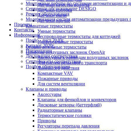
Монтажные работы по системам автоматизации и 
Датчики качества воздуха
Сервисное обслуживание DESIGO
Датчики протока
Ремонт оборудования
Датчики пыли
Модернизация систем автоматизации предыдущих поколе
Датчики прочие
Проекты
Комнатные термостаты
Контакты
Умные термостаты
Информация
Беспроводные термостаты для коттеджей
Прайс - лист 2020г.
Универсальные термостаты
Каталог 2020г.
Ограничительные термостаты
Презентации
Приводы воздушных заслонок OpenAir
Декларации соответствия
Аксессуары к приводам воздушных заслонок
Сертификаты соответствия
Для систем рельсового транспорта
Подбор оборудования
Линейного действия
Компактные VAV
Пожарные приводы
Для систем вентиляции
Клапаны и приводы
Аксессуары
Клапаны для фенкойлов и конвекторов
Дисковые затворы (баттерфляй)
Радиаторные клапаны
Термостатические головки
Приводы
Регуляторы перепада давления