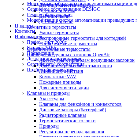
Монтажные работы по системам автоматизации и 
Датчики качества воздуха
Сервисное обслуживание DESIGO
Датчики протока
Ремонт оборудования
Датчики пыли
Модернизация систем автоматизации предыдущих поколе
Датчики прочие
Проекты
Комнатные термостаты
Контакты
Умные термостаты
Информация
Беспроводные термостаты для коттеджей
Прайс - лист 2020г.
Универсальные термостаты
Каталог 2020г.
Ограничительные термостаты
Презентации
Приводы воздушных заслонок OpenAir
Декларации соответствия
Аксессуары к приводам воздушных заслонок
Сертификаты соответствия
Для систем рельсового транспорта
Подбор оборудования
Линейного действия
Компактные VAV
Пожарные приводы
Для систем вентиляции
Клапаны и приводы
Аксессуары
Клапаны для фенкойлов и конвекторов
Дисковые затворы (баттерфляй)
Радиаторные клапаны
Термостатические головки
Приводы
Регуляторы перепада давления