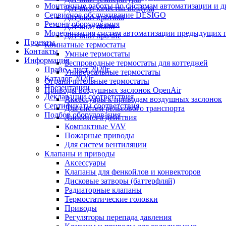
Монтажные работы по системам автоматизации и 
Датчики качества воздуха
Сервисное обслуживание DESIGO
Датчики протока
Ремонт оборудования
Датчики пыли
Модернизация систем автоматизации предыдущих поколе
Датчики прочие
Проекты
Комнатные термостаты
Контакты
Умные термостаты
Информация
Беспроводные термостаты для коттеджей
Прайс - лист 2020г.
Универсальные термостаты
Каталог 2020г.
Ограничительные термостаты
Презентации
Приводы воздушных заслонок OpenAir
Декларации соответствия
Аксессуары к приводам воздушных заслонок
Сертификаты соответствия
Для систем рельсового транспорта
Подбор оборудования
Линейного действия
Компактные VAV
Пожарные приводы
Для систем вентиляции
Клапаны и приводы
Аксессуары
Клапаны для фенкойлов и конвекторов
Дисковые затворы (баттерфляй)
Радиаторные клапаны
Термостатические головки
Приводы
Регуляторы перепада давления