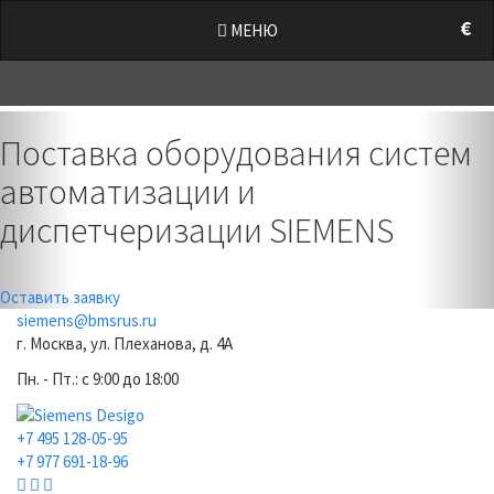
/style.css?t=1786002549.6487" rel="stylesheet">
€
МЕНЮ
0
Previous
Nex
Поставка оборудования систем
автоматизации и
диспетчеризации SIEMENS
Оставить заявку
siemens@bmsrus.ru
г. Москва, ул. Плеханова, д. 4А
Пн. - Пт.: c 9:00 до 18:00
+7 495 128-05-95
+7 977 691-18-96