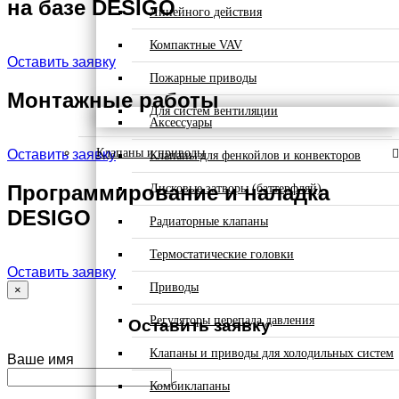
на базе DESIGO
Линейного действия
Компактные VAV
Оставить заявку
Пожарные приводы
Монтажные работы
Для систем вентиляции
Аксессуары
Клапаны и приводы
Оставить заявку
Клапаны для фенкойлов и конвекторов
Программирование и наладка
Дисковые затворы (баттерфляй)
DESIGO
Радиаторные клапаны
Термостатические головки
Оставить заявку
Приводы
×
Регуляторы перепада давления
Оставить заявку
Клапаны и приводы для холодильных систем
Ваше имя
Комбиклапаны