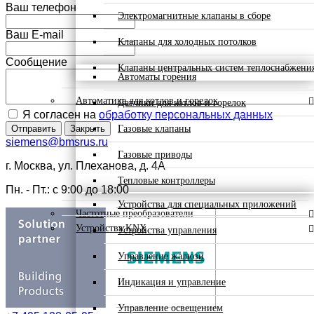
Ваш телефон
Электромагнитные клапаны в сборе
Ваш E-mail
Клапаны для холодных потолков
Сообщение
Клапаны центральных систем теплоснабжени
Автоматы горения
Автоматика для котлов и горелок
Датчики для котлов и горелок
Я согласен на
обработку персональных данных
Газовые клапаны
Отправить
Закрыть
siemens@bmsrus.ru
Газовые приводы
г. Москва, ул. Плеханова, д. 4А
Тепловые контроллеры
Пн. - Пт.: c 9:00 до 18:00
Устройства для специальных приложений
Частотные преобразователи
Устройства KNX
Устройства управления
Управление жалюзи
Индикация и управление
Управление освещением