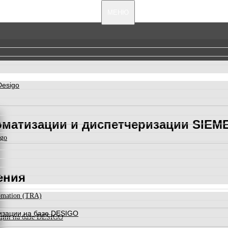
МЕНЮ
Desigo
оматизации и диспетчеризации SIEM
igo
ения
omation (TRA)
изации на базе DESIGO
ации на базе DESIGO