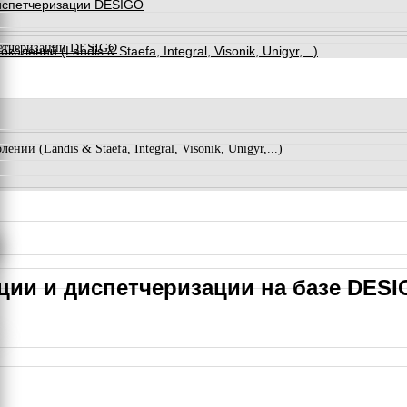
испетчеризации DESIGO
петчеризации DESIGO
ний (Landis & Staefa, Integral, Visonik, Unigyr,...)
й (Landis & Staefa, Integral, Visonik, Unigyr,...)
ции и диспетчеризации на базе DES