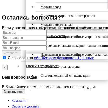
Модули ввода
Системные устройства и интерфейсы
Остались вопросы?
Модули ввода/вывода
Если у вас остались вопросы, заполните форму и наши с
Сервисные позиции пожарной сигнализации
Противопожарные системы
Извещатели и периферийные устройства спе
Контрольные панели пожарной сигнализации
Отправить
Извещатели и периферийные устройства пож
ПО систем безопасности SP
Я согласен на
обработку персональных данных
Системы безопасности
Системы контроля доступа
×
Системы охранной сигнализации
Ваш вопрос задан.
В ближайшее время с вами свяжется наш сотрудник
Закрыть окно
Компания
Оплата и доствка