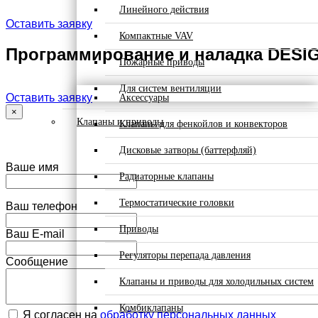
Линейного действия
Оставить заявку
Компактные VAV
Программирование и наладка DESI
Пожарные приводы
Для систем вентиляции
Оставить заявку
Аксессуары
×
Клапаны и приводы
Клапаны для фенкойлов и конвекторов
Дисковые затворы (баттерфляй)
Ваше имя
Радиаторные клапаны
Термостатические головки
Ваш телефон
Приводы
Ваш E-mail
Регуляторы перепада давления
Сообщение
Клапаны и приводы для холодильных систем
Комбиклапаны
Я согласен на
обработку персональных данных