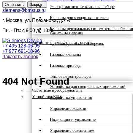
Отправить
Закрыть
Электромагнитные клапаны в сборе
siemens@bmsrus.ru
Клапаны для холодных потолков
г. Москва, ул. Плеханова, д. 4А
Клапаны центральных систем теплоснабжени
Пн. - Пт.: c 9:00 до 18:00
Автоматы горения
Автоматика для котлов и горелок
Датчики для котлов и горелок
+7 495 128-05-95
+7 977 691-18-96
Газовые клапаны
Заказать звонок
Газовые приводы
Тепловые контроллеры
404 Not Found
Устройства для специальных приложений
Частотные преобразователи
Устройства KNX
Устройства управления
Управление жалюзи
Индикация и управление
Управление освещением