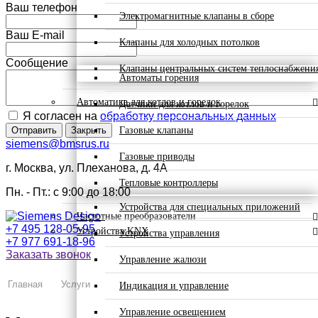
Ваш телефон
Электромагнитные клапаны в сборе
Ваш E-mail
Клапаны для холодных потолков
Сообщение
Клапаны центральных систем теплоснабжени
Автоматы горения
Автоматика для котлов и горелок
Датчики для котлов и горелок
Я согласен на
обработку персональных данных
Газовые клапаны
Отправить
Закрыть
siemens@bmsrus.ru
Газовые приводы
г. Москва, ул. Плеханова, д. 4А
Тепловые контроллеры
Пн. - Пт.: c 9:00 до 18:00
Устройства для специальных приложений
Частотные преобразователи
+7 495 128-05-95
Устройства KNX
Устройства управления
+7 977 691-18-96
Заказать звонок
Управление жалюзи
Главная
Услуги
Индикация и управление
Управление освещением