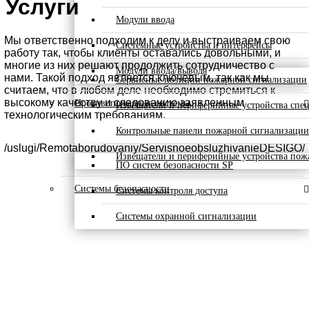
Услуги
Модули ввода
Мы ответственно подходим к делу и выстраиваем свою
Системные устройства и интерфейсы
работу так, чтобы клиенты оставались довольными, и
многие из них решают продолжить сотрудничество с
Модули ввода/вывода
нами. Такой подход является ключевым, так как мы
Сервисные позиции пожарной сигнализации
считаем, что в любом деле необходимо стремиться к
высокому качеству и следованию заявленным
Противопожарные системы
Извещатели и периферийные устройства спе
технологическим требованиям.
Контрольные панели пожарной сигнализации
/uslugi/Remotaborudovaniy/ServisnoeobsluzhivanieDESIGO/
Извещатели и периферийные устройства пож
ПО систем безопасности SP
Системы безопасности
Системы контроля доступа
Системы охранной сигнализации