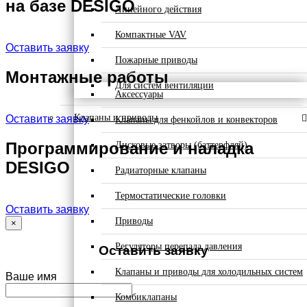
на базе DESIGO
Линейного действия
Компактные VAV
Оставить заявку
Пожарные приводы
Монтажные работы
Для систем вентиляции
Аксессуары
Клапаны и приводы
Оставить заявку
Клапаны для фенкойлов и конвекторов
Программирование и наладка
Дисковые затворы (баттерфляй)
DESIGO
Радиаторные клапаны
Термостатические головки
Оставить заявку
Приводы
×
Регуляторы перепада давления
Оставить заявку
Клапаны и приводы для холодильных систем
Ваше имя
Комбиклапаны